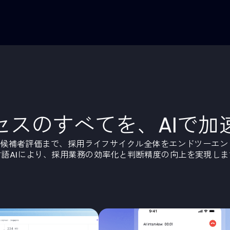
データ活用の
履歴書データがシ
い。