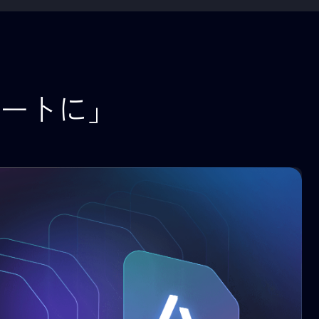
/365対応）
客観的な候補者評価
を受けず、多言語
多角的な評価指標に基づく候補
施。グローバル採用
セスメントを提供。評価プロセ
リーニングの負担
トラッキング可能で、監査対応
減します。
適した形で管理されます。