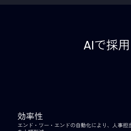
レジュメ解析・構造化
複数のフォーマットや言語に対応。
レジュメから必要な情報を正確に抽
出し、自動でデータ化することで、
候補
手入力の手間を徹底的に排除しま
に、
す。