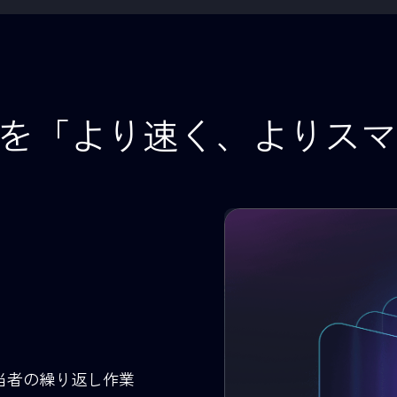
AI面接（24
高精度なマッチング
時間や場所の制約
者とポジションの要件をもと
対応AIが面接を実
迅速かつ高精度な人材マッチン
における初期スク
グ評価を可能にします。
を大幅に軽