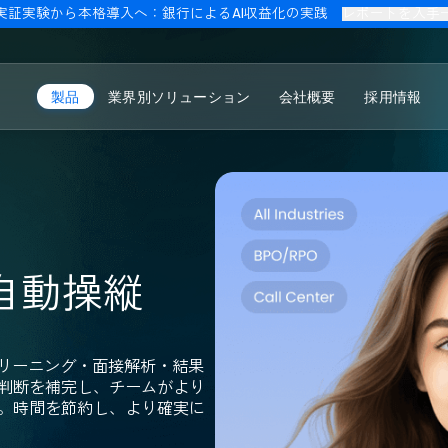
実証実験から本格導入へ：銀行によるAI収益化の実践
レ
製品
業界別ソリューション
会社概要
の自動操縦
補者スクリーニング・面接解析・結果
。人的判断を補完し、チームがより