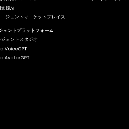
Products
AIエージェント（AI業務アシスタント）
金融向け
企業向けAIガイド
EKYC
AIナレッジパートナー
デバ
保険向けAIアドバイザー
デー
採用支援AI
AIエージェントマーケットプレイス
エージェントプラットフォーム
エージェントスタジオ
Dyna VoiceGPT