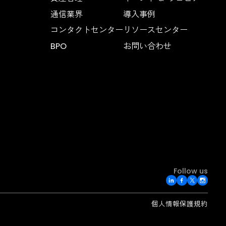
Industries
Compan
AIスイート（FSI Suite）
銀行
私たちに
貸出
ニュース
イス不正検知
保険
ブログ
タプロダクト
資産管理
イベント
通信業界
導入事例
コンタクトセンター
リソース
BPO
お問い合