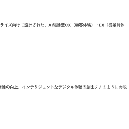
をどのように変革するのか
に焦点を当てます。
タープライズ向けに設計された、AI駆動型CX（顧客体験）・E
O 等）
業務生産性の向上、インテリジェントなデジタル体験の創出
をど