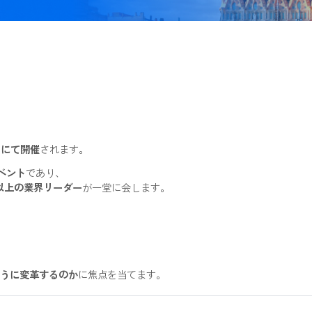
ついて
n Via にて開催
されます。
重要イベント
であり、
200か国以上の業界リーダー
が一堂に会します。