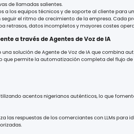
ntes, la empresa necesitaba una solución que pe
se proponía:
terminales de POS en tiempo real
etitivas de llamadas salientes.
urados a los equipos técnicos y de soporte al cli
dían seguir el ritmo de crecimiento de la empre
ovocaba retrasos, datos incompletos y mayores co
teligente a través de Agentes de Voz de 
entó una solución de Agente de Voz de IA que 
real, lo que permite la automatización completa de
a