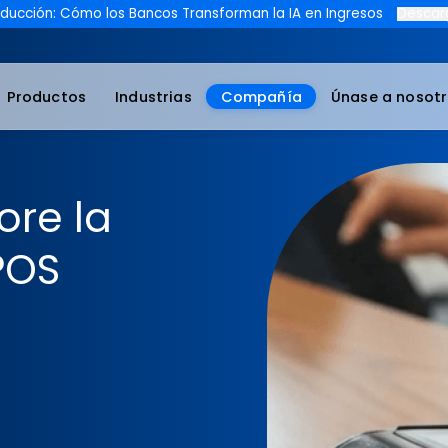
os a Producción: Cómo los Bancos Transforman la IA en Ingr
Productos
Industrias
Compañía
Úna
ejore la
e POS