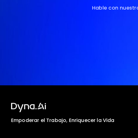
¿Li
Hable con n