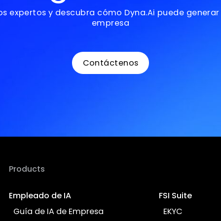
sto para tra
su negocio co
uestros expertos y descubra cómo Dyna.Ai pue
empresa