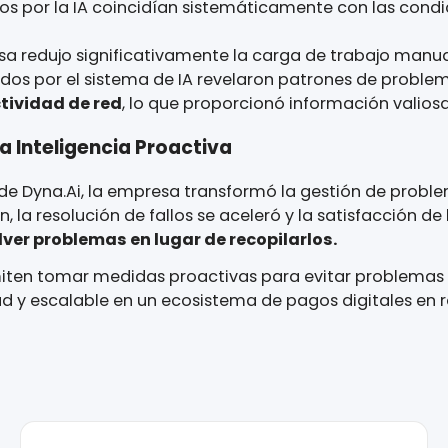
s cuantificables en cuanto a eficiencia, capacida
l agente de Voz de IA iniciaba el contacto con los 
ito a más del 50 % de los comerciantes, que prop
 devoluciones de llamadas API en tiempo real per
tema mantuvo una capacidad de respuesta 24/7 si
ortados por la IA coincidían sistemáticamente con
mpresa redujo significativamente la carga de traba
copilados por el sistema de IA revelaron patrone
conectividad de red
, lo que proporcionó informac
 a la Inteligencia Proactiva
gente de Dyna.Ai, la empresa transformó la gesti
dujeron, la resolución de fallos se aceleró y la sa