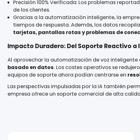
La colaboración proporcionó mejoras operativa
Inicio de Llamadas Salientes en Tiempo Real: E
garantizaba una interacción oportuna.
Alta Tasa de Respuesta: Se contactó con éx
Ciclo de Retroalimentación Instantáneo: Las
más rápida de los problemas.
Concurrencia Ilimitada de Llamadas: El sis
Precisión 100% Verificada: Los problemas rep
de los clientes.
Gracias a la automatización inteligente, la e
tiempos de respuesta. Además, los datos re
tarjetas, pantallas rotas y problemas de 
Impacto Duradero: Del Soporte Reactivo
Al aprovechar la automatización de voz inteli
basado en datos
. Los costes operativos se re