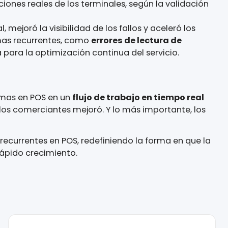
d de respuesta y precisión de los datos:
comerciantes al instante tras recibir las listas di
orcionaron comentarios válidos sobre problemas 
mitieron un seguimiento interno inmediato y una 
n necesidad de recursos humanos adicionales.
 las condiciones reales de los terminales, según l
jo manual, mejoró la visibilidad de los fallos y ac
s de problemas recurrentes, como
errores de lect
ión valiosa para la optimización continua del serv
ón de problemas en POS en un
flujo de trabajo en 
tisfacción de los comerciantes mejoró. Y lo más imp