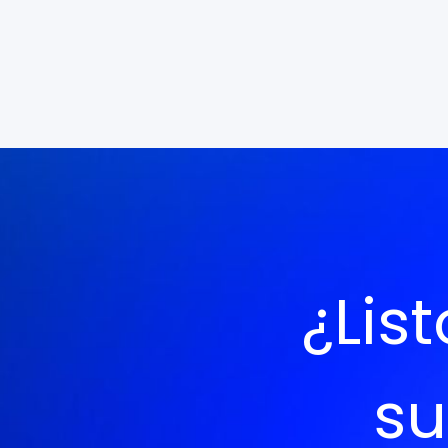
Un banco digital de Singapur logra
triplicar la eficiencia de cobranzas con
agentes de voz impulsados por IA
Saber más