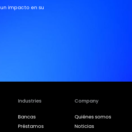
nsformar
n AI?
de generar un impacto en su