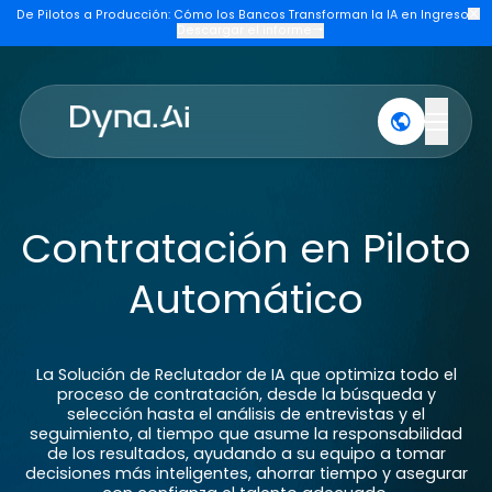
De Pilotos a Producción: Cómo los Bancos Transforman la IA en Ing
Descargar el informe
→
Productos
Industrias
Compañía
Únas
Contratación en Pilo
Automático
La Solución de Reclutador de IA que optimiza todo 
proceso de contratación, desde la búsqueda y
selección hasta el análisis de entrevistas y el
seguimiento, al tiempo que asume la responsabili