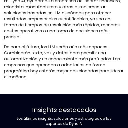
empresa
Los LLM están pasando de ser herramientas
experimentales a convertirse en activos operativos
fundamentales. Pero el éxito no solo consiste en acc
al último modelo, sino en integrar la IA de forma
inteligente en los flujos de trabajo existentes, presta
atención a la seguridad de los datos, el retorno de la
inversión y las necesidades reales de los usuarios.
En Dyna.Ai, ayudamos a empresas del sector financie
minorista, manufacturero y otros a implementar
soluciones basadas en LLM diseñadas para ofrecer
resultados empresariales cuantificables, ya sea en
forma de tiempos de resolución más rápidos, meno
costes operativos o una toma de decisiones más
precisa.
De cara al futuro, los LLM serán aún más capaces.