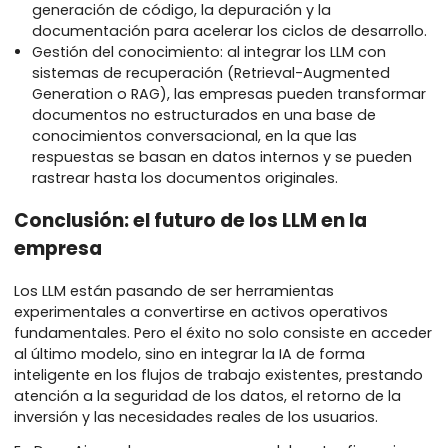
Servicio de atención al cliente más inteligente:
automatización de consultas rutinarias y derivaci
fluida de casos complejos a agentes humanos.
Apoyo en materia de contenido y marketing: ayud
los equipos a redactar descripciones de producto
correos electrónicos y publicaciones en redes
sociales, manteniendo la coherencia de la voz de l
marca.
Productividad de los desarrolladores: asistencia en
generación de código, la depuración y la
documentación para acelerar los ciclos de desarro
Gestión del conocimiento: al integrar los LLM con
sistemas de recuperación (Retrieval-Augmented
Generation o RAG), las empresas pueden transfor
documentos no estructurados en una base de
conocimientos conversacional, en la que las
respuestas se basan en datos internos y se pued
rastrear hasta los documentos originales.
Conclusión: el futuro de los LLM en la