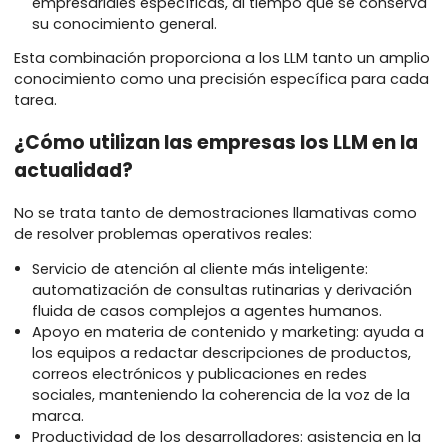
Adaptación: en lugar de un ajuste completo (que
puede ser costoso), muchas empresas utilizan ah
técnicas como el ajuste de instrucciones, la
generación aumentada por recuperación (RAG) o 
actualizaciones de parámetros ligeras (por ejempl
LoRA) para alinear el modelo con tareas
empresariales específicas, al tiempo que se cons
su conocimiento general.
Esta combinación proporciona a los LLM tanto un am
conocimiento como una precisión específica para 
tarea.
¿Cómo utilizan las empresas los LLM en 
actualidad?
No se trata tanto de demostraciones llamativas co
de resolver problemas operativos reales: