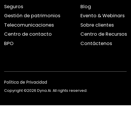
Socio de Conocimiento de IA
Asesor de IA para Seguros
Reclutador de IA
Mercado de Empleados de IA
Plataforma de Agentes
Agent Studio
Dyna VoiceGPT
Dyna AvatarGPT
FSI Suite
EKYC
Dispositivo Antifraude
Producto de Datos